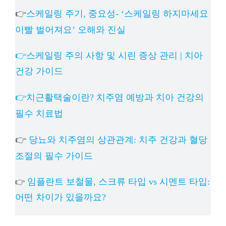
👉
스케일링 주기, 중요성- ‘스케일링 하지마세요
이빨 벌어져요’ 오해와 진실
👉스케일링 주의 사항 및 시린 증상 관리 | 치아
건강 가이드
👉치근활택술이란? 치주염 예방과 치아 건강의
필수 치료법
👉
당뇨와 치주염의 상관관계: 치주 건강과 혈당
조절의 필수 가이드
임플란트 보철물, 스크류 타입 vs 시멘트 타입:
👉
어떤 차이가 있을까요?