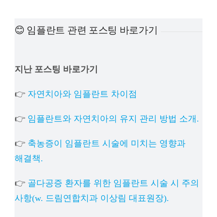
예방
😊 임플란트 관련 포스팅 바로가기
치아
지난 포스팅 바로가기
상담
👉
자연치아와 임플란트 차이점
치과의
👉
임플란트와 자연치아의 유지 관리 방법 소개.
👉
축농증이 임플란트 시술에 미치는 영향과
해결책.
👉
골다공증 환자를 위한 임플란트 시술 시 주의
사항(w. 드림연합치과 이상림 대표원장).