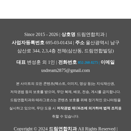
Since 2015 - 2026 |
상호명
드림연합치과 |
사업자등록번호
695-03-01434 |
주소
울산광역시 남구
삼산로 344, 2,3,4층 전체(삼산동, 드림연합빌딩)
대표
변성훈 외 1인 |
전화번호
이메일
052-260-8275
|
usdream2875@gmail.com
본 사이트의 모든 콘텐츠(텍스트, 이미지, 영상 등)는 지식재산권,
저작권법 등의 보호를 받으며, 무단 복제, 배포, 전송, 게시를 금지합니다.
드림연합치과와 테라그로스는 콘텐츠 보호를 위해 정기적인 모니터링을
실시하고 있으며, 무단 도용 시
저작권법 제136조에 의거하여 법적 조치
를
취할 수 있습니다.
Copyright © 2024
드림연합치과
All Rights Reserved |