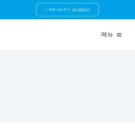
콘
텐
빠른 상담 문의 :
052-260-8275
츠
로
건
메뉴
너
뛰
기
드림연합
환자안
자연치
임플
일반