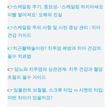
👉
스케일링 주기, 중요성- ‘스케일링 하지마세요
이빨 벌어져요’ 오해와 진실
👉스케일링 주의 사항 및 시린 증상 관리 | 치아
건강 가이드
👉치근활택술이란? 치주염 예방과 치아 건강의
필수 치료법
👉
당뇨와 치주염의 상관관계: 치주 건강과 혈당
조절의 필수 가이드
임플란트 보철물, 스크류 타입 vs 시멘트 타입:
👉
어떤 차이가 있을까요?