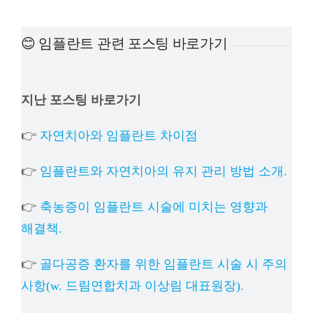
예방
😊 임플란트 관련 포스팅 바로가기
치아
지난 포스팅 바로가기
상담
👉
자연치아와 임플란트 차이점
치과의
👉
임플란트와 자연치아의 유지 관리 방법 소개.
👉
축농증이 임플란트 시술에 미치는 영향과
해결책.
👉
골다공증 환자를 위한 임플란트 시술 시 주의
사항(w. 드림연합치과 이상림 대표원장).