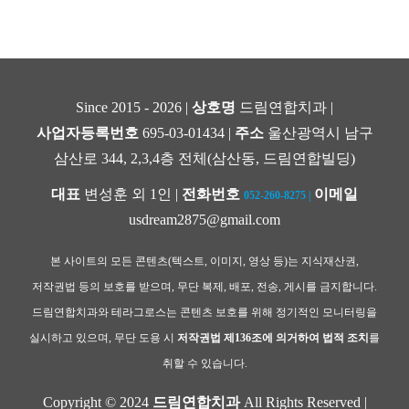
Since 2015 - 2026 |
상호명
드림연합치과 |
사업자등록번호
695-03-01434 |
주소
울산광역시 남구
삼산로 344, 2,3,4층 전체(삼산동, 드림연합빌딩)
대표
변성훈 외 1인 |
전화번호
이메일
052-260-8275
|
usdream2875@gmail.com
본 사이트의 모든 콘텐츠(텍스트, 이미지, 영상 등)는 지식재산권,
저작권법 등의 보호를 받으며, 무단 복제, 배포, 전송, 게시를 금지합니다.
드림연합치과와 테라그로스는 콘텐츠 보호를 위해 정기적인 모니터링을
실시하고 있으며, 무단 도용 시
저작권법 제136조에 의거하여 법적 조치
를
취할 수 있습니다.
Copyright © 2024
드림연합치과
All Rights Reserved |