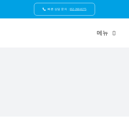
콘
텐
빠른 상담 문의 :
052-260-8275
츠
로
건
메뉴
너
뛰
기
드림연합
환자안
자연치
임플
일반