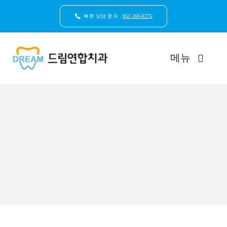
콘
텐
빠른 상담 문의 :
052-260-8275
츠
로
건
메뉴
너
뛰
기
드림연합치과 소개
환자안심케어
자연치아보존
임플란트
일반진료