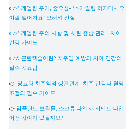
👉
스케일링 주기, 중요성- ‘스케일링 하지마세요
이빨 벌어져요’ 오해와 진실
👉스케일링 주의 사항 및 시린 증상 관리 | 치아
건강 가이드
👉치근활택술이란? 치주염 예방과 치아 건강의
필수 치료법
👉
당뇨와 치주염의 상관관계: 치주 건강과 혈당
조절의 필수 가이드
임플란트 보철물, 스크류 타입 vs 시멘트 타입:
👉
어떤 차이가 있을까요?