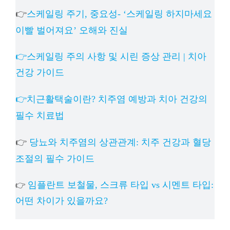
👉
스케일링 주기, 중요성- ‘스케일링 하지마세요
이빨 벌어져요’ 오해와 진실
👉스케일링 주의 사항 및 시린 증상 관리 | 치아
건강 가이드
👉치근활택술이란? 치주염 예방과 치아 건강의
필수 치료법
👉
당뇨와 치주염의 상관관계: 치주 건강과 혈당
조절의 필수 가이드
임플란트 보철물, 스크류 타입 vs 시멘트 타입:
👉
어떤 차이가 있을까요?