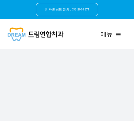
콘
텐
빠른 상담 문의 :
052-260-8275
츠
로
건
메뉴
너
뛰
기
드림연합치과 소개
환자안심케어
자연치아보존
임플란트
일반진료