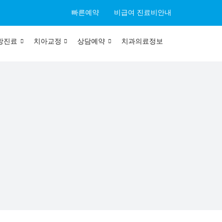
빠른예약
비급여 진료비안내
방진료
치아교정
상담예약
치과의료정보