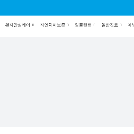
환자안심케어
자연치아보존
임플란트
일반진료
예