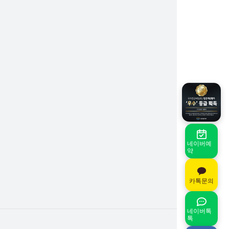
네이버예
약
카톡문의
네이버톡
톡