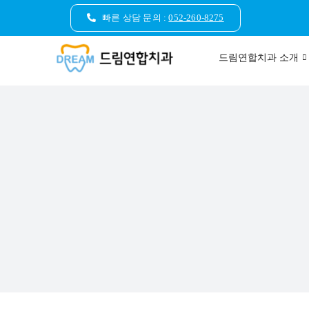
콘
빠른 상담 문의 :
052-260-8275
텐
츠
드림연합치과 소개
로
건
너
뛰
기