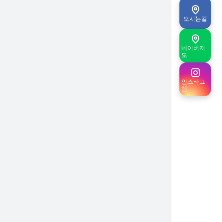
오시는길
네이버지
도
인스타그
램