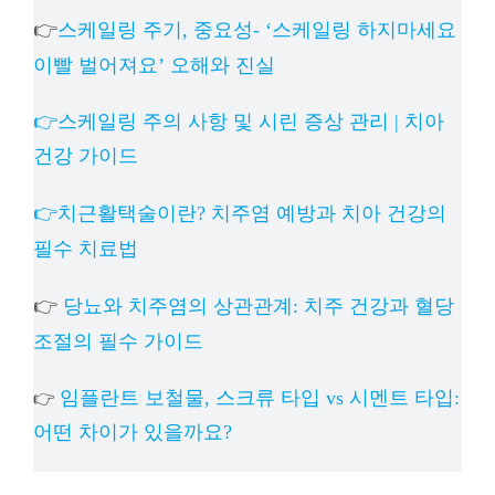
👉
스케일링 주기, 중요성- ‘스케일링 하지마세요
이빨 벌어져요’ 오해와 진실
👉스케일링 주의 사항 및 시린 증상 관리 | 치아
건강 가이드
👉치근활택술이란? 치주염 예방과 치아 건강의
필수 치료법
👉
당뇨와 치주염의 상관관계: 치주 건강과 혈당
조절의 필수 가이드
임플란트 보철물, 스크류 타입 vs 시멘트 타입:
👉
어떤 차이가 있을까요?