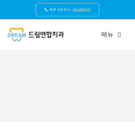
콘
텐
빠른 상담 문의 :
052-260-8275
츠
로
건
메뉴
너
뛰
기
드림연합치과 소개
환자안심케어
자연치아보존
임플란트
일반진료