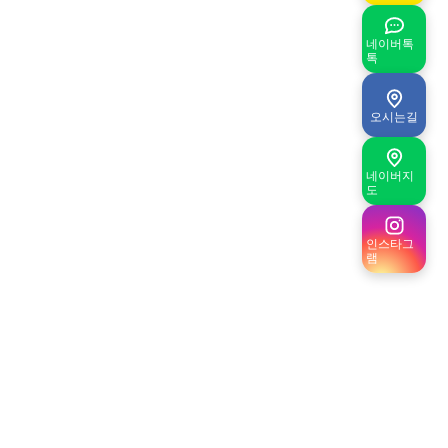
네이버톡
톡
오시는길
네이버지
도
인스타그
램