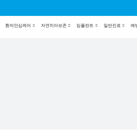
환자안심케어
자연치아보존
임플란트
일반진료
예