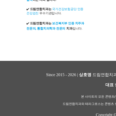
✔️
드림연합치과는
국가건강보험공단 인증
건강검진
우수기관입니다.
✔️
드림연합치과는
보건복지부 인증 치주과
전문의, 통합치의학과 전문의
치과
입니다.
Since 2015 - 2026 |
상호명
드림연합치과
대표
본 사이트의 모든 콘텐츠(텍
드림연합치과와 테라그로스는 콘텐츠 보
Copyright 