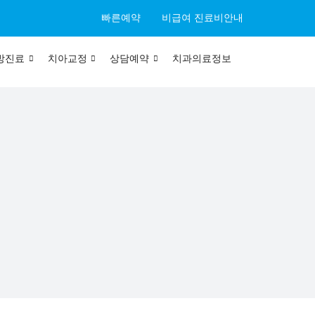
빠른예약
비급여 진료비안내
방진료
치아교정
상담예약
치과의료정보