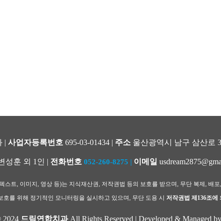
 |
사업자등록번호
695-03-01434 |
주소
울산광역시 남구 삼산로 344
변성훈 외 1인 |
전화번호
이메일
usdream2875@gma
052-260-8275
|
스트, 이미지, 영상 등)는 지식재산권, 저작권법 등의 보호를 받으며, 무단 복제, 배포
호를 위해 정기적인 모니터링을 실시하고 있으며, 무단 도용 시
저작권법 제136조에
© 2024
드림연합치과
All Rights Reserved | Developed & Managed b