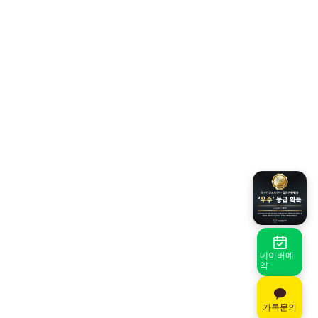
네이버예
약
카톡문의