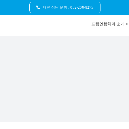
콘
빠른 상담 문의 :
052-260-8275
텐
츠
드림연합치과 소개
로
건
너
뛰
기