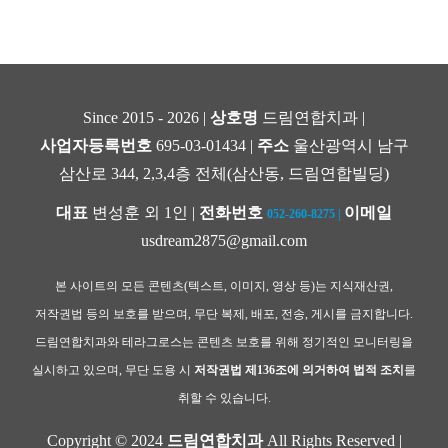
Since 2015 - 2026 |
상호명
드림연합치과 |
사업자등록번호
695-03-01434 |
주소
울산광역시 남구
삼산로 344, 2,3,4층 전체(삼산동, 드림연합빌딩)
대표
변성훈 외 1인 |
전화번호
이메일
052-260-8275
|
usdream2875@gmail.com
본 사이트의 모든 콘텐츠(텍스트, 이미지, 영상 등)는 지식재산권,
저작권법 등의 보호를 받으며, 무단 복제, 배포, 전송, 게시를 금지합니다.
드림연합치과와 테라그로스는 콘텐츠 보호를 위해 정기적인 모니터링을
실시하고 있으며, 무단 도용 시
저작권법 제136조에 의거하여 법적 조치
를
취할 수 있습니다.
Copyright © 2024
드림연합치과
All Rights Reserved |