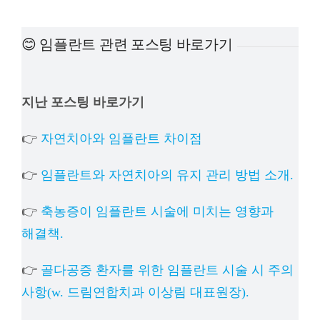
예방
😊 임플란트 관련 포스팅 바로가기
치아
지난 포스팅 바로가기
상담
👉
자연치아와 임플란트 차이점
치과의
👉
임플란트와 자연치아의 유지 관리 방법 소개.
👉
축농증이 임플란트 시술에 미치는 영향과
해결책.
👉
골다공증 환자를 위한 임플란트 시술 시 주의
사항(w. 드림연합치과 이상림 대표원장).