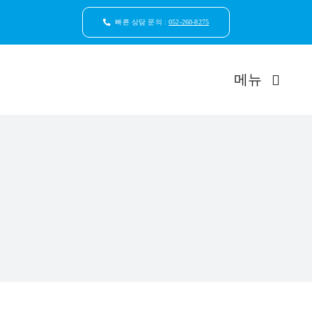
콘
텐
빠른 상담 문의 :
052-260-8275
츠
로
건
메뉴
너
뛰
기
드림연합
환자안
자연치
임플
일반