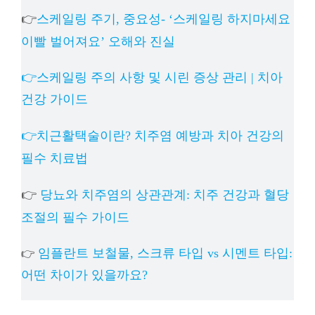
👉
스케일링 주기, 중요성- ‘스케일링 하지마세요
이빨 벌어져요’ 오해와 진실
👉스케일링 주의 사항 및 시린 증상 관리 | 치아
건강 가이드
👉치근활택술이란? 치주염 예방과 치아 건강의
필수 치료법
👉
당뇨와 치주염의 상관관계: 치주 건강과 혈당
조절의 필수 가이드
임플란트 보철물, 스크류 타입 vs 시멘트 타입:
👉
어떤 차이가 있을까요?