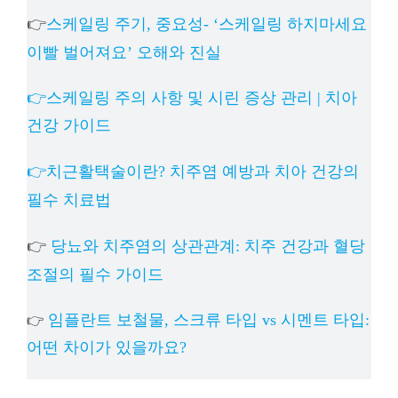
👉
스케일링 주기, 중요성- ‘스케일링 하지마세요
이빨 벌어져요’ 오해와 진실
👉스케일링 주의 사항 및 시린 증상 관리 | 치아
건강 가이드
👉치근활택술이란? 치주염 예방과 치아 건강의
필수 치료법
👉
당뇨와 치주염의 상관관계: 치주 건강과 혈당
조절의 필수 가이드
임플란트 보철물, 스크류 타입 vs 시멘트 타입:
👉
어떤 차이가 있을까요?