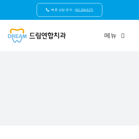
콘
텐
빠른 상담 문의 :
052-260-8275
츠
로
건
메뉴
너
뛰
기
드림연합치과 소개
환자안심케어
자연치아보존
임플란트
일반진료