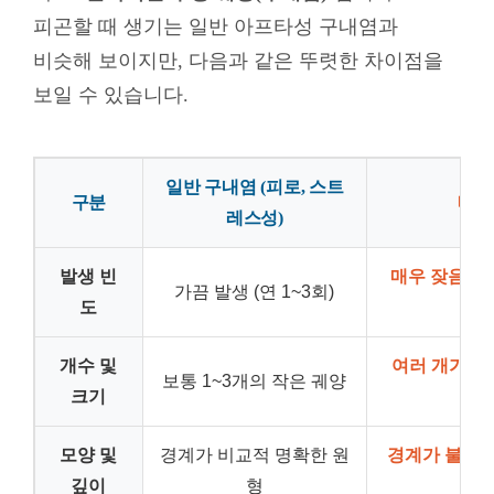
피곤할 때 생기는 일반 아프타성 구내염과
비슷해 보이지만, 다음과 같은 뚜렷한 차이점을
보일 수 있습니다
.
일반 구내염 (피로, 스트
구분
베체
레스성)
발생 빈
매우 잦음 (연
가끔 발생 (연 1~3회)
도
개수 및
여러 개가 동
보통 1~3개의 작은 궤양
크기
모양 및
경계가 비교적 명확한 원
경계가 불분명
깊이
형