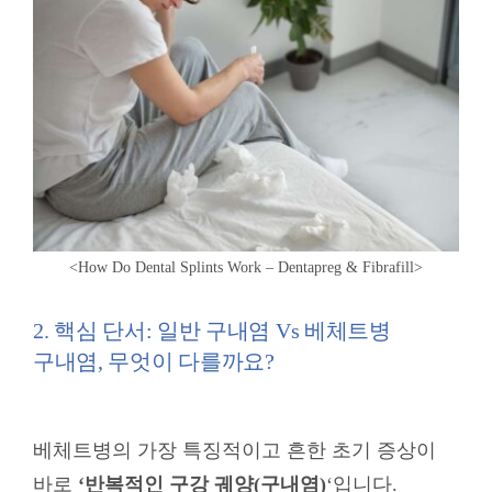
<
How Do Dental Splints Work –
Dentapreg & Fibrafill
>
2. 핵심 단서: 일반 구내염 Vs 베체트병
구내염, 무엇이 다를까요?
베체트병의 가장 특징적이고 흔한 초기 증상이
바로
‘반복적인 구강 궤양(구내염)
‘입니다.