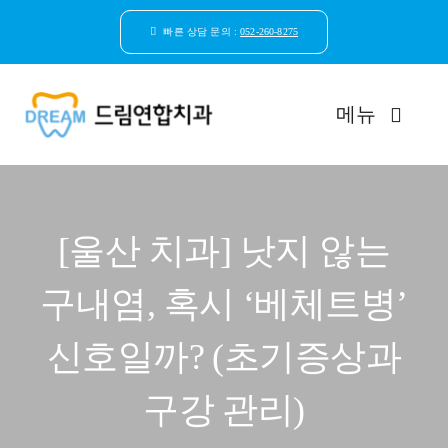
콘
텐
빠른 상담 문의 :
052-260-8275
츠
로
건
메뉴
너
뛰
기
드림연합치과 소개
[울산 치과] 낫지 않는
환자안심케어
구내염, 혹시 ‘베체트병’
자연치아보존
신호일까? (초기증상과
임플란트
구강 관리)
일반진료