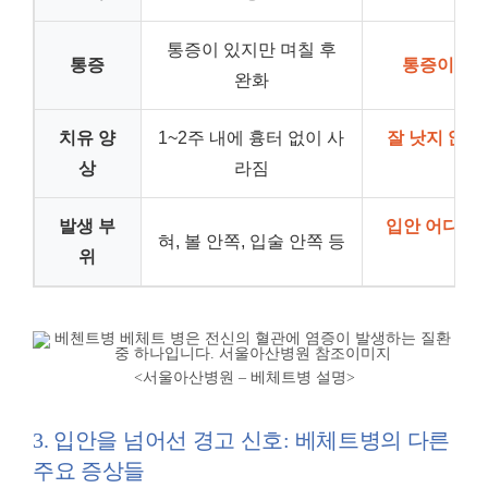
통증이 있지만 며칠 후
통증
통증이 매
완화
치유 양
1~2주 내에 흉터 없이 사
잘 낫지 않고
상
라짐
발생 부
입안 어디에나
혀, 볼 안쪽, 입술 안쪽 등
위
<서울아산병원 – 베체트병 설명
>
3. 입안을 넘어선 경고 신호: 베체트병의 다른
주요 증상들