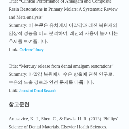
Link:
Cochrane Library
Title: “Mercury release from dental amalgam restorations”
Summary: 아말감 복원에서 수은 방출에 관한 연구로,
수은의 노출 경로와 안전 문제를 다룹니다.
Link:
Journal of Dental Research
참고문헌
Anusavice, K. J., Shen, C., & Rawls, H. R. (2013). Phillips’
Science of Dental Materials. Elsevier Health Sciences.
Ferracane, J. L. (2011). Materials in Dentistry: Principles and
Applications. Lippincott Williams & Wilkins.
Powers, J. M., & Wataha, J. C. (2017). Dental Materials: