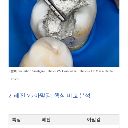
<발췌 youtube :
Amalgam Fillings VS Composite Fillings –
Dr.Massi Dental
Clinic >
2. 레진 Vs 아말감: 핵심 비교 분석
특징
레진
아말감
심미
치아색과 유사, 심미
금속 재질로 치아색과
성
성 우수
이질감
강도
비교적 약함, 큰 힘을
강도 높고 내구성 우수,
및 내
받는 부위에는 부적
넓은 충치에도 사용 가
구성
합
능
치아에 접착되지 않고