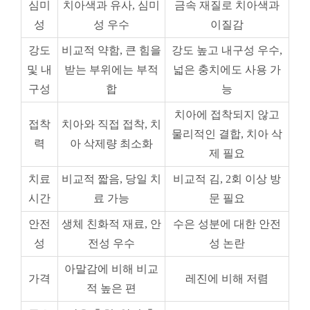
접착
치아와 직접 접착, 치
물리적인 결합, 치아 삭
력
아 삭제량 최소화
제 필요
치료
비교적 짧음, 당일 치
비교적 김, 2회 이상 방
시간
료 가능
문 필요
안전
생체 친화적 재료, 안
수은 성분에 대한 안전
성
전성 우수
성 논란
아말감에 비해 비교
가격
레진에 비해 저렴
적 높은 편
주요
작은 충치, 앞니 충
어금니 등 큰 힘을 받는
적용
치, 심미성이 요구되
부위, 넓은 충치
부위
는 부위
평균 5~10년 (관리 상
평균 10년 이상 (관리 상
수명
태에 따라 달라짐)
태에 따라 달라짐)