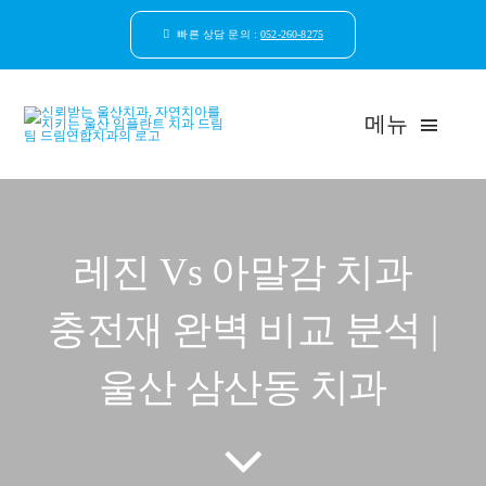
콘
텐
빠른 상담 문의 :
052-260-8275
츠
로
건
메뉴
너
뛰
기
드림연합치과 소개
레진 Vs 아말감 치과
환자안심케어
충전재 완벽 비교 분석 |
자연치아보존
울산 삼산동 치과
임플란트
일반진료