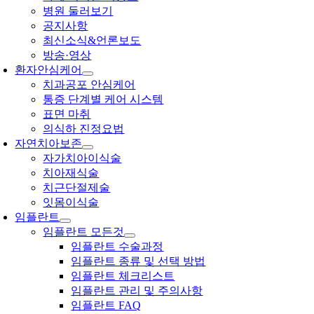
병원 둘러보기
공지사항
최신소식&언론보도
방송·영상
환자안심케어
치과공포 안심케어
통증 단계별 케어 시스템
표면 마취
의식하 진정요법
자연치아보존
자가치아이식술
치아재식술
치근단절제술
잇몸이식술
임플란트
임플란트 모든것
임플란트 수술과정
임플란트 종류 및 선택 방법
임플란트 체크리스트
임플란트 관리 및 주의사항
임플란트 FAQ