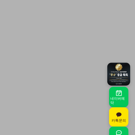
네이버예
약
카톡문의