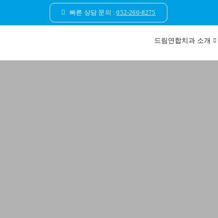
콘
빠른 상담 문의 :
052-260-8275
텐
츠
드림연합치과 소개
로
건
너
뛰
기