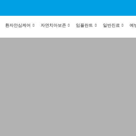
환자안심케어
자연치아보존
임플란트
일반진료
예