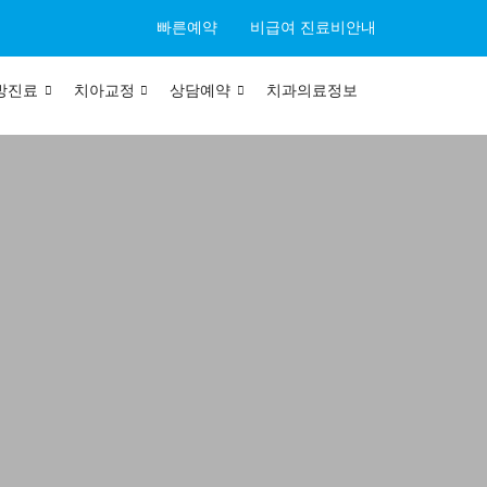
빠른예약
비급여 진료비안내
방진료
치아교정
상담예약
치과의료정보