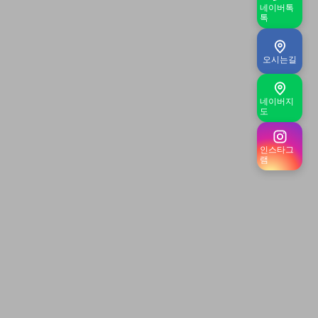
네이버톡
톡
오시는길
네이버지
도
인스타그
램