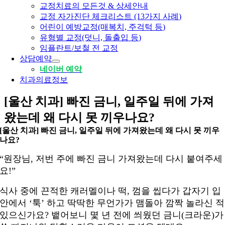
교정치료의 모든것 & 상세안내
교정 자가진단 체크리스트 (13가지 사례)
어린이 예방교정(매복치, 주걱턱 등)
유형별 교정(덧니, 돌출입 등)
임플란트/보철 전 교정
상담예약
네이버 예약
치과의료정보
[울산 치과] 빠진 금니, 일주일 뒤에 가져
왔는데 왜 다시 못 끼우나요?
[울산 치과] 빠진 금니, 일주일 뒤에 가져왔는데 왜 다시 못 끼우
나요?
“원장님, 저번 주에 빠진 금니 가져왔는데 다시 붙여주세
요!”
식사 중에 끈적한 캐러멜이나 떡, 껌을 씹다가 갑자기 입
안에서 ‘툭’ 하고 딱딱한 무언가가 맴돌아 깜짝 놀라신 적
있으신가요? 뱉어보니 몇 년 전에 씌웠던 금니(크라운)가