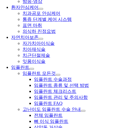
방송·영상
환자안심케어
치과공포 안심케어
통증 단계별 케어 시스템
표면 마취
의식하 진정요법
자연치아보존
자가치아이식술
치아재식술
치근단절제술
잇몸이식술
임플란트
임플란트 모든것
임플란트 수술과정
임플란트 종류 및 선택 방법
임플란트 체크리스트
임플란트 관리 및 주의사항
임플란트 FAQ
고난이도 임플란트 수술 안내
전체 임플란트
뼈 이식 임플란트
상악동 거상술