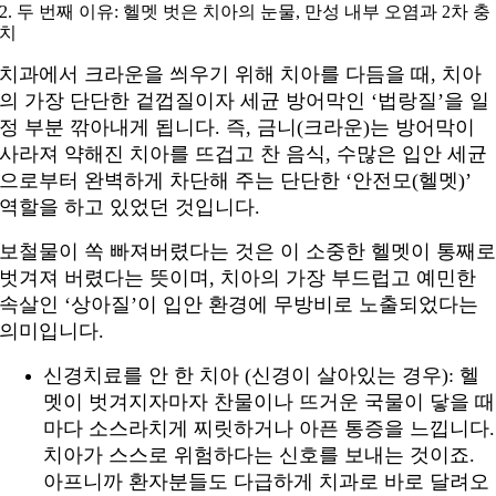
2. 두 번째 이유: 헬멧 벗은 치아의 눈물, 만성 내부 오염과 2차 충
치
치과에서 크라운을 씌우기 위해 치아를 다듬을 때, 치아
의 가장 단단한 겉껍질이자 세균 방어막인 ‘법랑질’을 일
정 부분 깎아내게 됩니다. 즉, 금니(크라운)는 방어막이
사라져 약해진 치아를 뜨겁고 찬 음식, 수많은 입안 세균
으로부터 완벽하게 차단해 주는 단단한 ‘안전모(헬멧)’
역할을 하고 있었던 것입니다.
보철물이 쏙 빠져버렸다는 것은 이 소중한 헬멧이 통째
벗겨져 버렸다는 뜻이며, 치아의 가장 부드럽고 예민한
속살인 ‘상아질’이 입안 환경에 무방비로 노출되었다는
의미입니다.
신경치료를 안 한 치아 (신경이 살아있는 경우): 헬
멧이 벗겨지자마자 찬물이나 뜨거운 국물이 닿을 때
마다 소스라치게 찌릿하거나 아픈 통증을 느낍니다.
치아가 스스로 위험하다는 신호를 보내는 것이죠.
아프니까 환자분들도 다급하게 치과로 바로 달려오