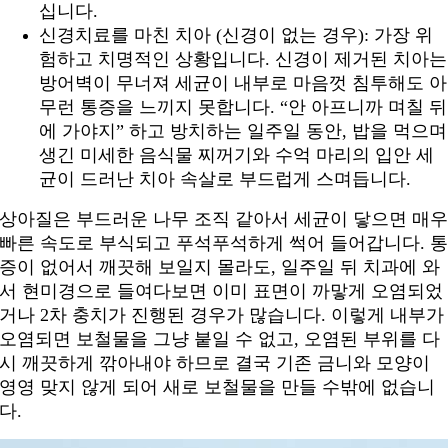
십니다.
신경치료를 마친 치아 (신경이 없는 경우): 가장 위
험하고 치명적인 상황입니다. 신경이 제거된 치아는
방어벽이 무너져 세균이 내부로 마음껏 침투해도 아
무런 통증을 느끼지 못합니다. “안 아프니까 며칠 뒤
에 가야지” 하고 방치하는 일주일 동안, 밥을 먹으며
생긴 미세한 음식물 찌꺼기와 수억 마리의 입안 세
균이 드러난 치아 속살로 부드럽게 스며듭니다.
상아질은 부드러운 나무 조직 같아서 세균이 닿으면 매
빠른 속도로 부식되고 푸석푸석하게 썩어 들어갑니다. 
증이 없어서 깨끗해 보일지 몰라도, 일주일 뒤 치과에 와
서 현미경으로 들여다보면 이미 표면이 까맣게 오염되었
거나 2차 충치가 진행된 경우가 많습니다. 이렇게 내부가
오염되면 보철물을 그냥 붙일 수 없고, 오염된 부위를 다
시 깨끗하게 깎아내야 하므로 결국 기존 금니와 모양이
영영 맞지 않게 되어 새로 보철물을 만들 수밖에 없습니
다.