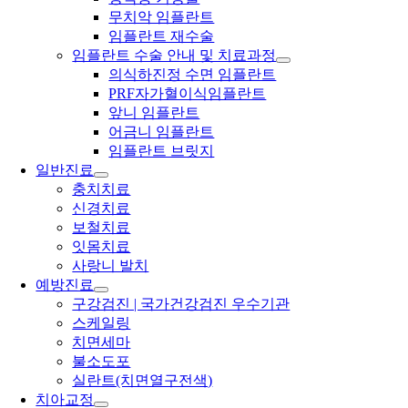
무치악 임플란트
임플란트 재수술
임플란트 수술 안내 및 치료과정
의식하진정 수면 임플란트
PRF자가혈이식임플란트
앞니 임플란트
어금니 임플란트
임플란트 브릿지
일반진료
충치치료
신경치료
보철치료
잇몸치료
사랑니 발치
예방진료
구강검진 | 국가건강검진 우수기관
스케일링
치면세마
불소도포
실란트(치면열구전색)
치아교정