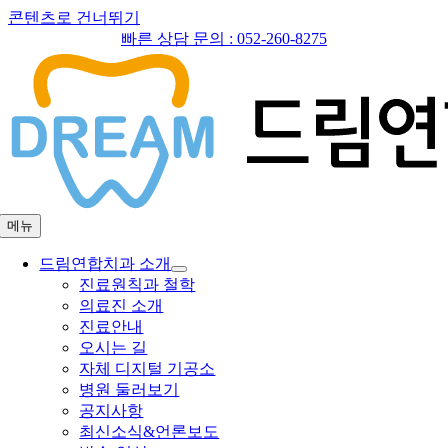
콘텐츠로 건너뛰기
빠른 상담 문의 :
052-260-8275
메뉴
드림연합치과 소개
진료원칙과 철학
의료진 소개
진료안내
오시는 길
자체 디지털 기공소
병원 둘러보기
공지사항
최신소식&언론보도