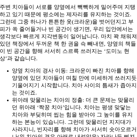
주변 치아들이 서로를 양옆에서 빽빽하게 밀어주며 지탱
하고 있기 때문에 평소에는 제자리를 유지하는 것이죠.
그런데 그중 하나가 튼튼한 옷(크라운)을 벗어던지고 부
피가 쏙 줄어들거나 빈 공간이 생기면, 우리 입안에서는
생각보다 빠르게 지각변동이 일어납니다. 마치 꽉 채워
있던 책장에서 두꺼운 책 한 권을 슥 빼내면, 양옆의 책들
이 빈 공간을 향해 서서히 스르륵 쓰러지는 ‘도미노 현
상’과 같습니다.
양옆 치아의 경사 이동: 크라운이 빠진 치아를 향해
양옆에 있던 치아들이 며칠 만에 미세하게 쓰러지듯
기울어지기 시작합니다. 치아 사이의 틈새가 좁아지
는 것이죠.
위아래 맞물리는 치아의 정출: 더 큰 문제는 맞물리
던 위아래 ‘짝꿍 치아’입니다. 치아는 평생 맞닿는
치아와 부딪히며 씹는 힘을 받아야 그 높이를 유지
하는 본능이 있습니다. 그런데 맞물리던 지지대가
사라지니, 빈자리를 향해 치아가 서서히 솟아오르거
나(위 치아의 경우 아래로 내려앉음) 자라나듯 삐져