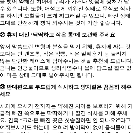
을 벗어 약해진 치아에 무리가 가거나 잇몸에 상처가 날
수 있습니다. 또한, 어설프게 끼워진 상태로 무심코 식사
를 하시면 보철물이 크게 찌그러질 수 있으니, 빠진 상태
그대로 안전하게 챙겨 와주시는 것이 가장 좋습니다.
② 휴지 대신 ‘딱딱하고 작은 통’에 보관해 주세요
앞서 말씀드린 변형과 분실을 막기 위해, 휴지에 싸는 것
보다는 빈 렌즈통, 작은 약통, 작은 밀폐용기 등 눌리지
않는 단단한 케이스에 담아주시는 것을 추천해 드립니다
금니는 인공물이므로 생리식염수나 물에 담그실 필요 없
이 마른 상태 그대로 넣어주시면 됩니다.
③ 반대편으로 부드럽게 식사하고 양치질은 꼼꼼히 해주
세요
치과에 오시기 전까지는 약해진 치아를 보호하기 위해 
급적 빠진 쪽으로는 딱딱하거나 질긴 식사를 피해 주세
요. 간혹 “크라운 빠진 곳은 칫솔질하면 안 되나요?”라고
여쭤보시기도 하는데, 오히려 방어막이 없어 음식물이 