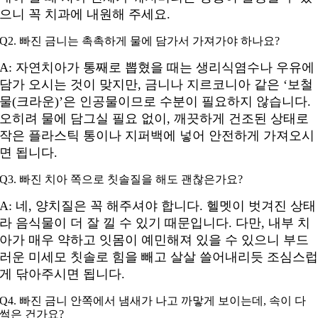
으니 꼭 치과에 내원해 주세요.
Q2. 빠진 금니는 촉촉하게 물에 담가서 가져가야 하나요?
A:
자연치아가 통째로 뽑혔을 때는 생리식염수나 우유에
담가 오시는 것이 맞지만, 금니나 지르코니아 같은 ‘보철
물(크라운)’은 인공물이므로 수분이 필요하지 않습니다.
오히려 물에 담그실 필요 없이, 깨끗하게 건조된 상태로
작은 플라스틱 통이나 지퍼백에 넣어 안전하게 가져오시
면 됩니다.
Q3. 빠진 치아 쪽으로 칫솔질을 해도 괜찮은가요?
A:
네, 양치질은 꼭 해주셔야 합니다. 헬멧이 벗겨진 상태
라 음식물이 더 잘 낄 수 있기 때문입니다. 다만, 내부 치
아가 매우 약하고 잇몸이 예민해져 있을 수 있으니 부드
러운 미세모 칫솔로 힘을 빼고 살살 쓸어내리듯 조심스
게 닦아주시면 됩니다.
Q4. 빠진 금니 안쪽에서 냄새가 나고 까맣게 보이는데, 속이 다
썩은 건가요?